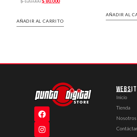
$
120.000
$
80.000
AÑADIR AL C
AÑADIR AL CARRITO
WEBSIT
Inicio
Tienda
Nosotros
Contácta