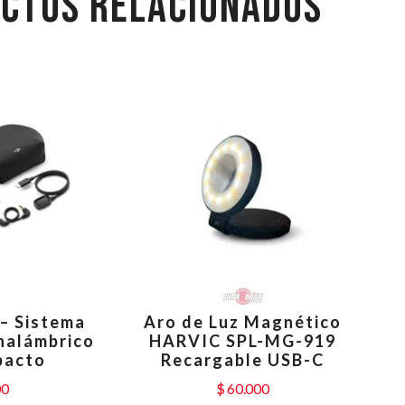
CTOS RELACIONADOS
 – Sistema
Aro de Luz Magnético
nalámbrico
HARVIC SPL-MG-919
pacto
Recargable USB-C
00
$
60.000