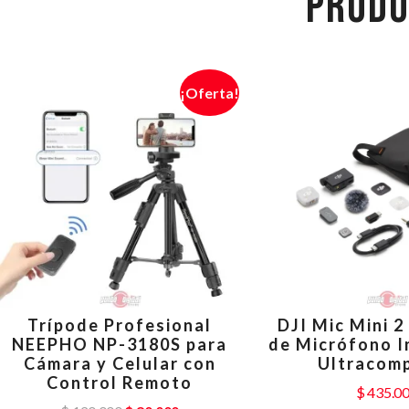
PRODU
¡Oferta!
Trípode Profesional
DJI Mic Mini 2
NEEPHO NP-3180S para
de Micrófono I
Cámara y Celular con
Ultracom
Control Remoto
$
435.0