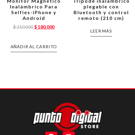
Monitor Magnético
Trípode inalámbrico
Inalámbrico Para
plegable con
Selfies-iPhone y
Bluetooth y control
Android
remoto (210 cm)
$
210.000
$
180.000
LEER MÁS
AÑADIR AL CARRITO