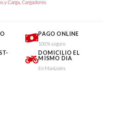
s y Carga
,
Cargadores
DO
PAGO ONLINE
100% seguro
ST-
DOMICILIO EL
MISMO DIA
En Manizales