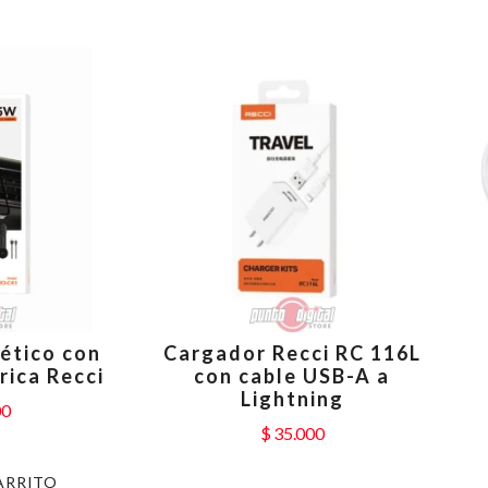
ético con
Cargador Recci RC 116L
rica Recci
con cable USB-A a
Lightning
00
$
35.000
ARRITO