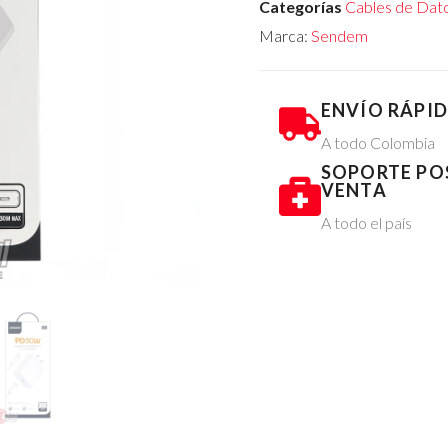
Categorías
Cables de Dato
Marca:
Sendem
ENVÍO RÁPI
A todo Colombia
SOPORTE PO
VENTA
A todo el país