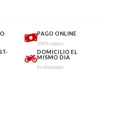
DO
PAGO ONLINE
100% seguro
ST-
DOMICILIO EL
MISMO DIA
En Manizales