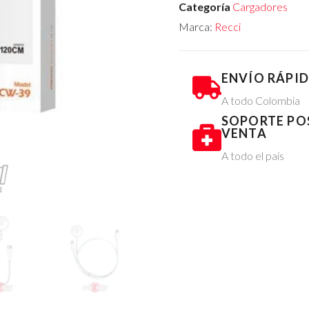
Categoría
Cargadores
Marca:
Recci
ENVÍO RÁPI
A todo Colombia
SOPORTE PO
VENTA
A todo el país