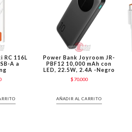
i RC 116L
Power Bank Joyroom JR-
USB-A a
PBF12 10,000 mAh con
ing
LED, 22.5W, 2.4A -Negro
0
$
70.000
ARRITO
AÑADIR AL CARRITO