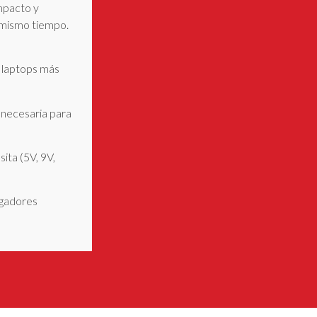
mpacto y
l mismo tiempo.
s laptops más
 necesaria para
ita (5V, 9V,
rgadores