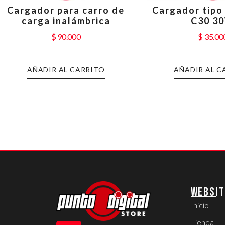
Cargador para carro de
Cargador tipo
carga inalámbrica
C30 3
$
90.000
$
35.00
AÑADIR AL CARRITO
AÑADIR AL C
WEBSIT
Inicio
Tienda