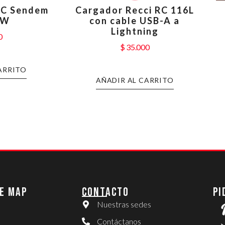
 C Sendem
Cargador Recci RC 116L
0W
con cable USB-A a
Lightning
0
$
35.000
ARRITO
AÑADIR AL CARRITO
E MAP
CONTACTO
PI
Nuestras sedes
Contáctanos