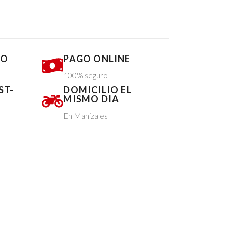
DO
PAGO ONLINE
100% seguro
ST-
DOMICILIO EL
MISMO DIA
En Manizales