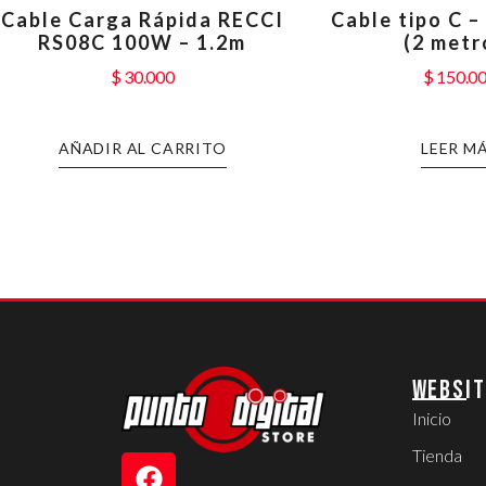
Cable Carga Rápida RECCI
Cable tipo C –
RS08C 100W – 1.2m
(2 metr
$
30.000
$
150.0
AÑADIR AL CARRITO
LEER M
WEBSIT
Inicio
Tienda