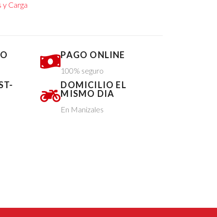
 y Carga
DO
PAGO ONLINE
100% seguro
ST-
DOMICILIO EL
MISMO DIA
En Manizales