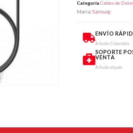
Categoría
Cables de Datos
Marca:
Samsung
ENVÍO RÁPI
A todo Colombia
SOPORTE PO
VENTA
A todo el país