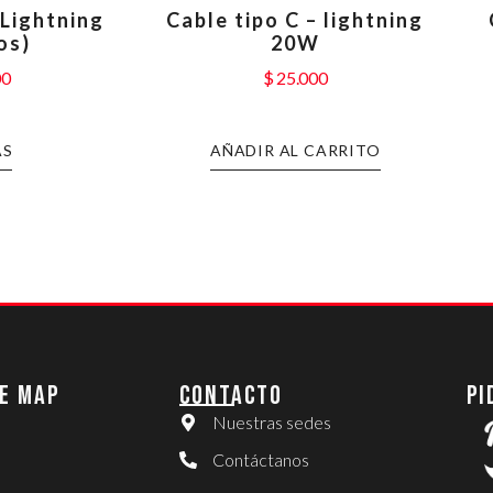
 Lightning
Cable tipo C – lightning
os)
20W
00
$
25.000
ÁS
AÑADIR AL CARRITO
E MAP
CONTACTO
PI
Nuestras sedes
Contáctanos