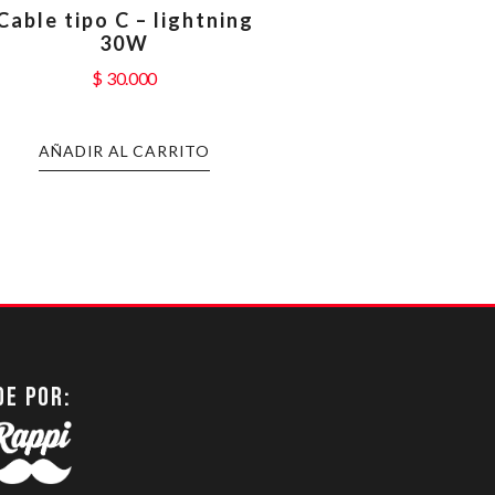
Cable tipo C – lightning
30W
$
30.000
AÑADIR AL CARRITO
DE POR: