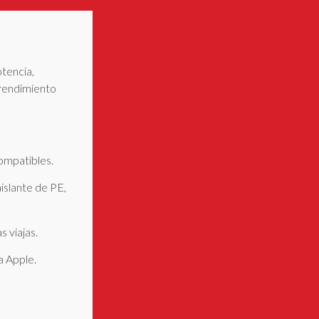
tencia,
 rendimiento
ompatibles.
islante de PE,
 viajas.
a Apple.