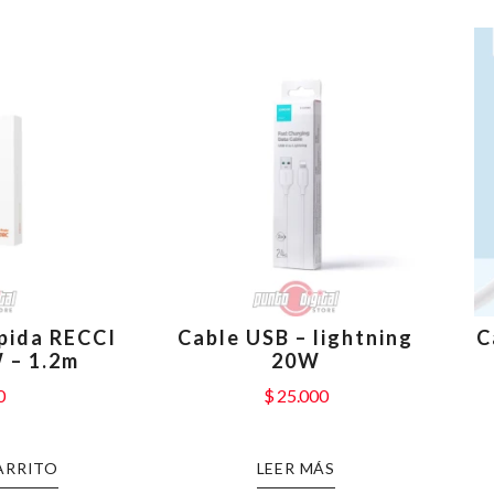
pida RECCI
Cable USB – lightning
C
 – 1.2m
20W
0
$
25.000
ARRITO
LEER MÁS