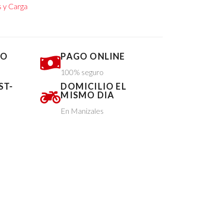
 y Carga
DO
PAGO ONLINE
100% seguro
ST-
DOMICILIO EL
MISMO DIA
En Manizales