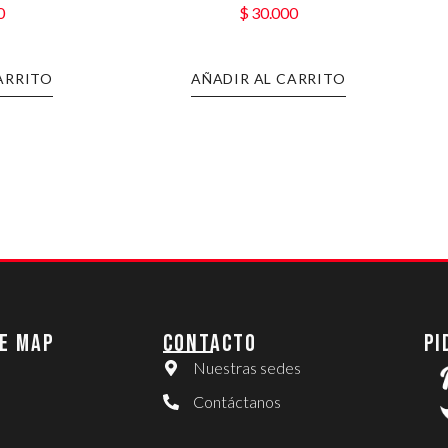
0
$
30.000
ARRITO
AÑADIR AL CARRITO
E MAP
CONTACTO
PI
Nuestras sedes
Contáctanos