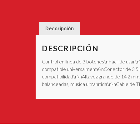
Descripción
DESCRIPCIÓN
Control en línea de 3 botones\nFácil de usa
compatible universalmente\nConector de 3,5 mm
compatibilidad\n\nAltavoz grande de 14,2 mm,
balanceadas, música ultranítida\n\nCable de TP