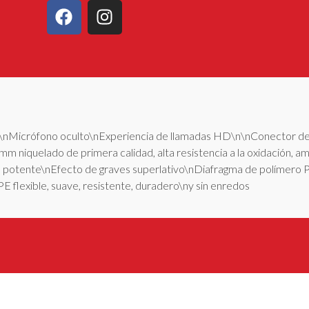
r\n\nMicrófono oculto\nExperiencia de llamadas HD\n\nConector d
 niquelado de primera calidad, alta resistencia a la oxidación, am
 potente\nEfecto de graves superlativo\nDiafragma de polímero P
E flexible, suave, resistente, duradero\ny sin enredos