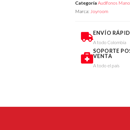
Categoría
Audífonos Manos
Marca:
Joyroom
ENVÍO RÁPI
A todo Colombia
SOPORTE PO
VENTA
A todo el país