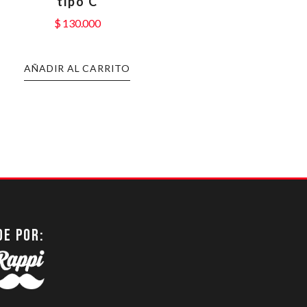
tipo C
$
130.000
AÑADIR AL CARRITO
DE POR: