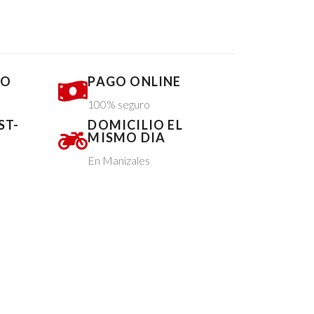
DO
PAGO ONLINE
100% seguro
ST-
DOMICILIO EL
MISMO DIA
En Manizales