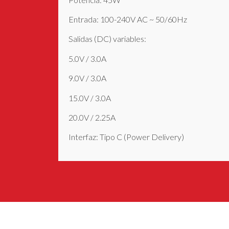
Entrada: 100-240V AC ~ 50/60Hz
Salidas (DC) variables:
5.0V / 3.0A
9.0V / 3.0A
15.0V / 3.0A
20.0V / 2.25A
Interfaz: Tipo C (Power Delivery)