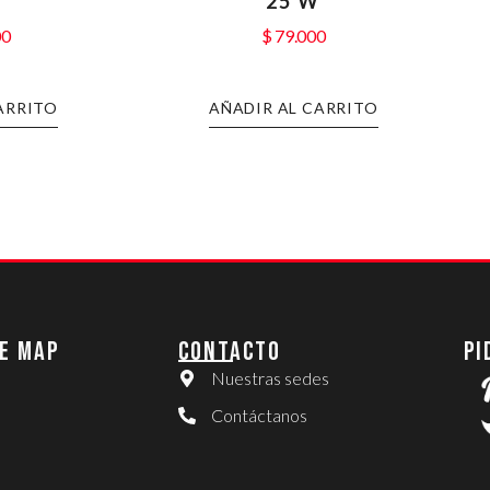
W
25 W
00
$
79.000
ARRITO
AÑADIR AL CARRITO
E MAP
CONTACTO
PI
Nuestras sedes
Contáctanos