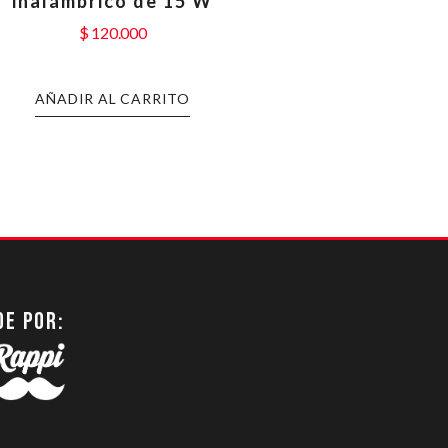
inalámbrico de 15 W
$
120.000
AÑADIR AL CARRITO
DE POR: