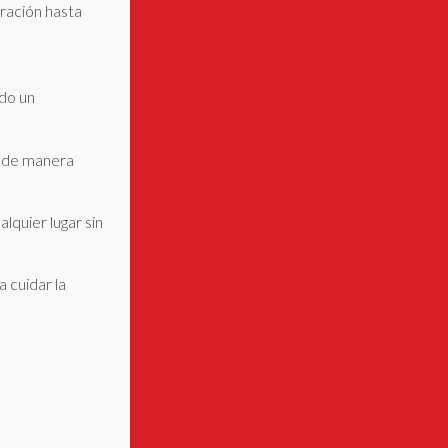
ración hasta
ndo un
a de manera
lquier lugar sin
 cuidar la