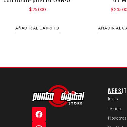
con doble puerto USB-A
45 
$
25.000
$
235.0
AÑADIR AL CARRITO
AÑADIR AL C
WEBSIT
Inicio
Tienda
Nosotros