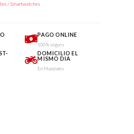
entes / Smartwatches
DO
PAGO ONLINE
100% seguro
ST-
DOMICILIO EL
MISMO DIA
En Manizales