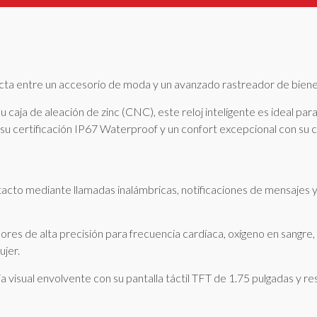
 entre un accesorio de moda y un avanzado rastreador de biene
u caja de aleación de zinc (CNC), este reloj inteligente es ideal p
 a su certificación IP67 Waterproof y un confort excepcional con su 
cto mediante llamadas inalámbricas, notificaciones de mensajes y
res de alta precisión para frecuencia cardíaca, oxígeno en sangre, 
ujer.
ia visual envolvente con su pantalla táctil TFT de 1.75 pulgadas y r