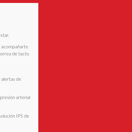
star.
ara acompañarte
correa de tacto
 alertas de
presión arterial
esolución IPS de