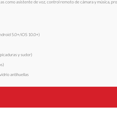
icas como asistente de voz, control remoto de cámara y música, pr
ndroid 5.0+/iOS 10.0+)
picaduras y sudor)
os)
idrio antihuellas