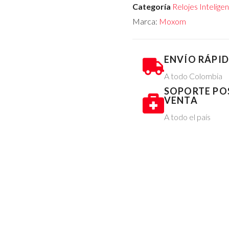
Categoría
Relojes Intelig
Marca:
Moxom
ENVÍO RÁPI
A todo Colombia
SOPORTE PO
VENTA
A todo el país