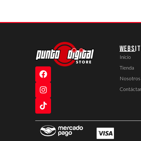
WEBSIT
Inicio
Tienda
Nosotros
Contácta