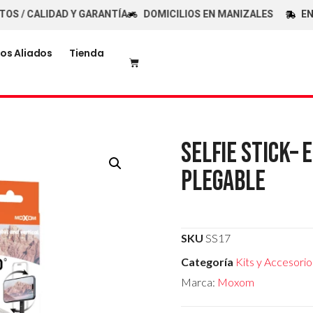
 CALIDAD Y GARANTÍA
DOMICILIOS EN MANIZALES
ENVÍOS
os Aliados
Tienda
SELFIE STICK– 
PLEGABLE
SKU
SS17
Categoría
Kits y Accesori
Marca:
Moxom