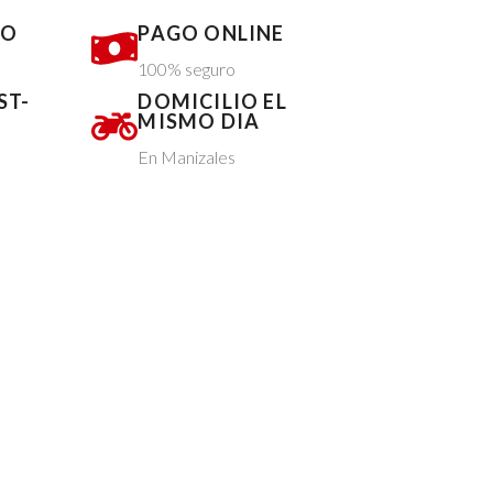
DO
PAGO ONLINE
100% seguro
ST-
DOMICILIO EL
MISMO DIA
En Manizales