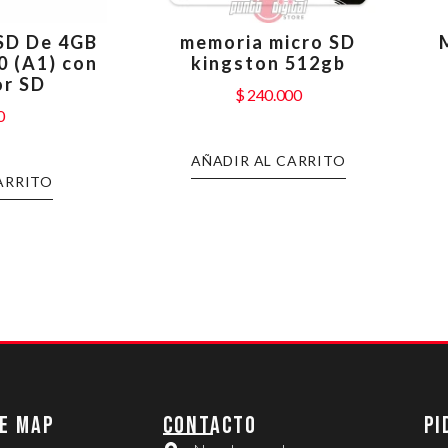
 SD De 4GB
memoria micro SD
0 (A1) con
kingston 512gb
r SD
$
240.000
0
AÑADIR AL CARRITO
ARRITO
E MAP
CONTACTO
PI