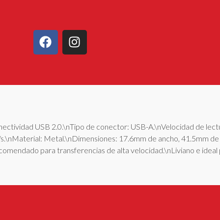
tividad USB 2.0.\nTipo de conector: USB-A.\nVelocidad de lect
s.\nMaterial: Metal.\nDimensiones: 17.6mm de ancho, 41.5mm de 
comendado para transferencias de alta velocidad.\nLiviano e ideal