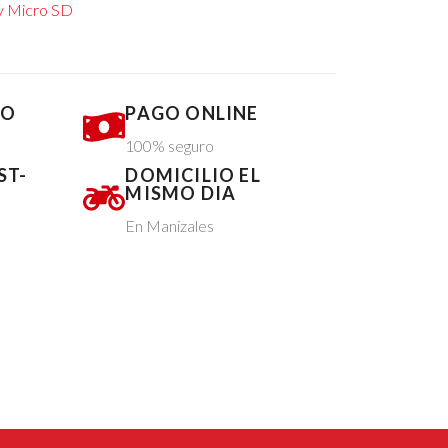
y Micro SD
DO
PAGO ONLINE
100% seguro
ST-
DOMICILIO EL
MISMO DIA
En Manizales