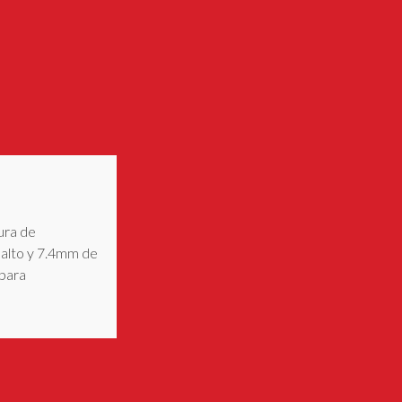
ura de
alto y 7.4mm de
 para