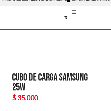
SDE $100.000 PARA TODA COLOMBIA
IMPORTADORES DIRECTOS 
PUNTOS ALIADOS
CUBO DE CARGA SAMSUNG
25W
$
35.000