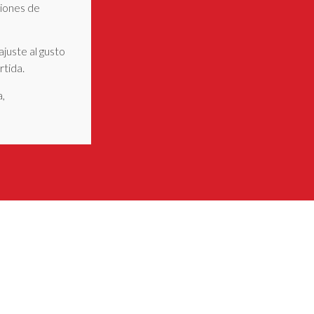
ciones de
ajuste al gusto
rtida.
,