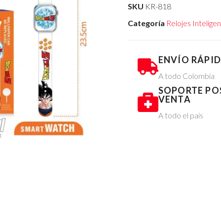
SKU
KR-818
Categoría
Relojes Intelig
ENVÍO RÁPI
A todo Colombia
SOPORTE PO
VENTA
A todo el país