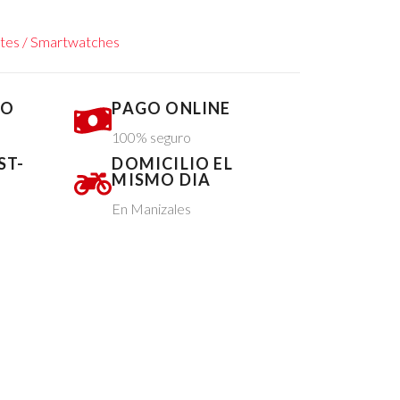
entes / Smartwatches
DO
PAGO ONLINE
100% seguro
ST-
DOMICILIO EL
MISMO DIA
En Manizales