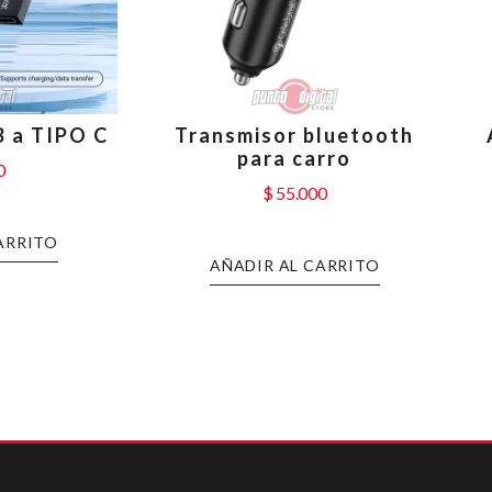
 a TIPO C
Transmisor bluetooth
para carro
0
$
55.000
ARRITO
AÑADIR AL CARRITO