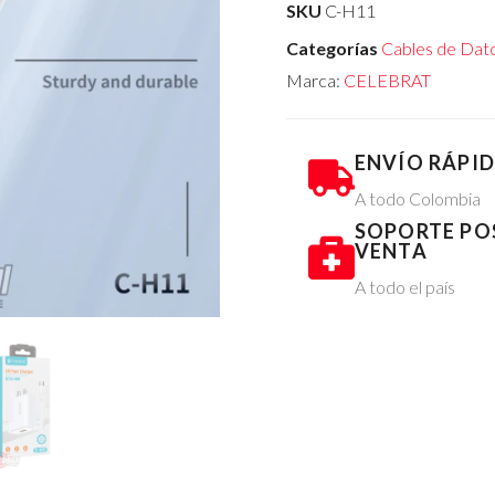
SKU
C-H11
Categorías
Cables de Dato
Marca:
CELEBRAT
ENVÍO RÁPI
A todo Colombia
SOPORTE PO
VENTA
A todo el país