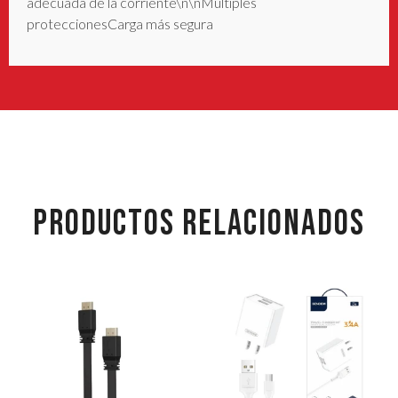
adecuada de la corriente\n\nMúltiples
proteccionesCarga más segura
PRODUCTOS RELACIONADOS