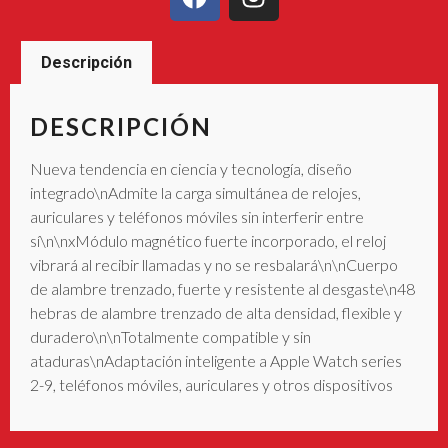
Descripción
DESCRIPCIÓN
Nueva tendencia en ciencia y tecnología, diseño
integrado\nAdmite la carga simultánea de relojes,
auriculares y teléfonos móviles sin interferir entre
sí\n\nxMódulo magnético fuerte incorporado, el reloj
vibrará al recibir llamadas y no se resbalará\n\nCuerpo
de alambre trenzado, fuerte y resistente al desgaste\n48
hebras de alambre trenzado de alta densidad, flexible y
duradero\n\nTotalmente compatible y sin
ataduras\nAdaptación inteligente a Apple Watch series
2-9, teléfonos móviles, auriculares y otros dispositivos