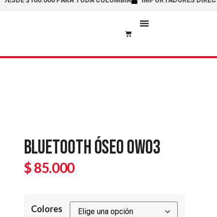
SDE $100.000 PARA TODA COLOMBIA
IMPORTADORES DIRECTOS /
PUNTOS ALIADOS
BLUETOOTH ÓSEO OW03
$
85.000
Colores