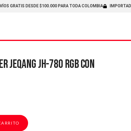
ATIS DESDE $100.000 PARA TODA COLOMBIA
IMPORTADORES DI
R JEQANG JH-780 RGB CON
CARRITO