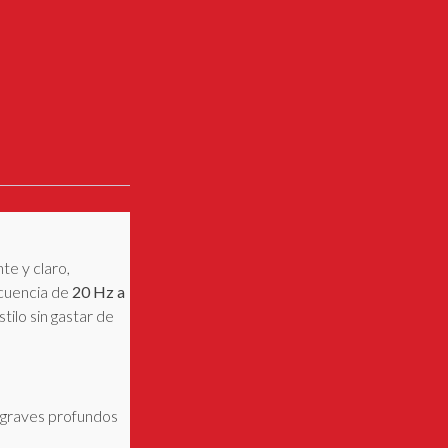
te y claro,
ecuencia de
20 Hz a
ilo sin gastar de
 graves profundos