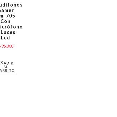
udífonos
Gamer
m-705
Con
icrófono
 Luces
Led
$
95.000
AÑADIR
AL
ARRITO