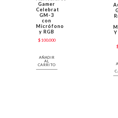
Gamer
A
Celebrat
GM-3
R
con
Micrófono
M
y RGB
Y
$
100.000
AÑADIR
AL
CARRITO
C