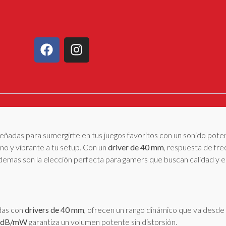
eñadas para sumergirte en tus juegos favoritos con un sonido poten
o y vibrante a tu setup. Con un
driver de 40 mm
, respuesta de fr
demas son la elección perfecta para gamers que buscan calidad y est
das con
drivers de 40 mm
, ofrecen un rango dinámico que va desde
 dB/mW
garantiza un volumen potente sin distorsión.