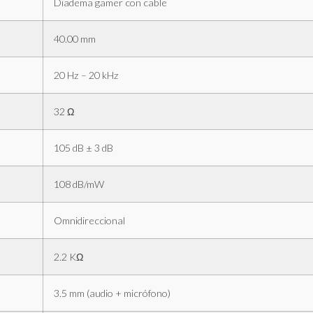
Diadema gamer con cable
40.00 mm
20 Hz – 20 kHz
32 Ω
105 dB ± 3 dB
108 dB/mW
Omnidireccional
2.2 KΩ
3.5 mm (audio + micrófono)