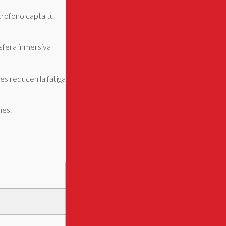
crófono capta tu
sfera inmersiva
es reducen la fatiga
nes.