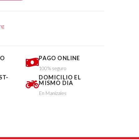
ng
DO
PAGO ONLINE
100% seguro
ST-
DOMICILIO EL
MISMO DIA
En Manizales