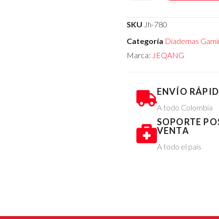
SKU
Jh-780
Categoría
Diademas Gami
Marca:
JEQANG
ENVÍO RÁPI
A todo Colombia
SOPORTE PO
VENTA
A todo el país