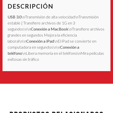
DESCRIPCIÓN
USB 3.0
\nTransmisión de alta velocidad\nTransmisión
estable | Transfiere archivos de 1G en 3
segundos\n\n
Conexión a MacBook
\nTransfiere archivos
grandes en segundos Mejora la eficiencia
laboral\n\n
Conexión a iPad
\nEl iPad se convierte en
computadora en segundos\n\n
Conexión a
teléfono
\nLibera memoria en el teléfono\nMira películas
exitosas sin tráfico