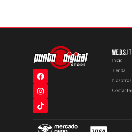
WEBSIT
Inicio
Tienda
Nosotros
Contácta