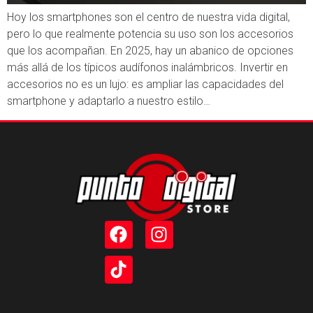
Hoy los smartphones son el centro de nuestra vida digital,
pero lo que realmente potencia su uso son los accesorios
que los acompañan. En 2025, hay un abanico de opciones
más allá de los típicos audífonos inalámbricos. Invertir en
accesorios no es un lujo: es ampliar las capacidades del
smartphone y adaptarlo a nuestro estilo…